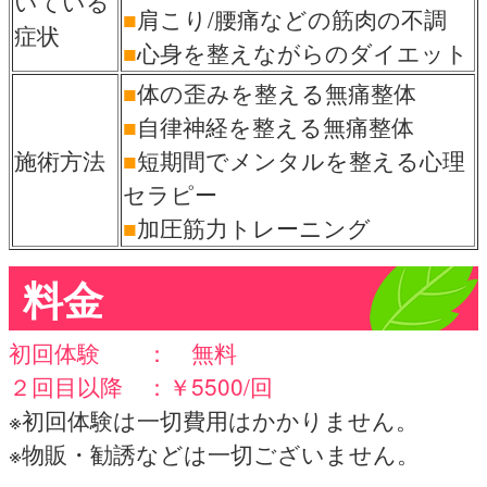
いている
■
肩こり/腰痛などの筋肉の不調
症状
■
心身を整えながらのダイエット
■
体の歪みを整える無痛整体
■
自律神経を整える無痛整体
施術方法
■
短期間でメンタルを整える心理
セラピー
■
加圧筋力トレーニング
料金
初回体験 ： 無料
２回目以降 ：￥5500/回
※初回体験は一切費用はかかりません。
※物販・勧誘などは一切ございません。