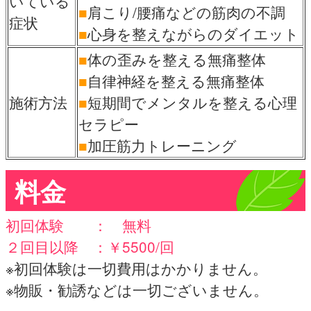
いている
■
肩こり/腰痛などの筋肉の不調
症状
■
心身を整えながらのダイエット
■
体の歪みを整える無痛整体
■
自律神経を整える無痛整体
施術方法
■
短期間でメンタルを整える心理
セラピー
■
加圧筋力トレーニング
料金
初回体験 ： 無料
２回目以降 ：￥5500/回
※初回体験は一切費用はかかりません。
※物販・勧誘などは一切ございません。