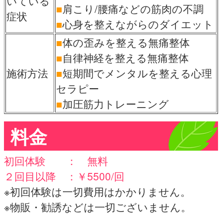
いている
■
肩こり/腰痛などの筋肉の不調
症状
■
心身を整えながらのダイエット
■
体の歪みを整える無痛整体
■
自律神経を整える無痛整体
施術方法
■
短期間でメンタルを整える心理
セラピー
■
加圧筋力トレーニング
料金
初回体験 ： 無料
２回目以降 ：￥5500/回
※初回体験は一切費用はかかりません。
※物販・勧誘などは一切ございません。